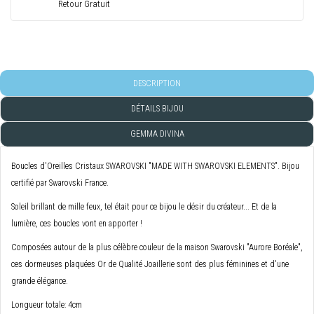
Retour Gratuit
DESCRIPTION
DÉTAILS BIJOU
GEMMA DIVINA
Boucles d'Oreilles Cristaux SWAROVSKI "MADE WITH SWAROVSKI ELEMENTS". Bijou
certifié par Swarovski France.
Soleil brillant de mille feux, tel était pour ce bijou le désir du créateur... Et de la
lumière, ces boucles vont en apporter !
Composées autour de la plus célèbre couleur de la maison Swarovski "Aurore Boréale",
ces dormeuses plaquées Or de Qualité Joaillerie sont des plus féminines et d'une
grande élégance.
Longueur totale: 4cm