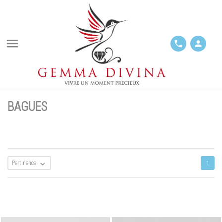

phone
person
BAGUES
Pertinence

1