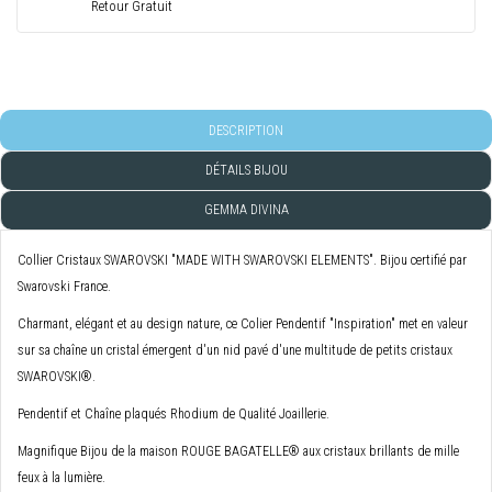
Retour Gratuit
DESCRIPTION
DÉTAILS BIJOU
GEMMA DIVINA
Collier Cristaux SWAROVSKI "MADE WITH SWAROVSKI ELEMENTS". Bijou certifié par
Swarovski France.
Charmant, elégant et au design nature, ce Colier Pendentif "Inspiration" met en valeur
sur sa chaîne un cristal émergent d'un nid pavé d'une multitude de petits cristaux
SWAROVSKI®.
Pendentif et Chaîne plaqués Rhodium de Qualité Joaillerie.
Magnifique Bijou de la maison ROUGE BAGATELLE® aux cristaux brillants de mille
feux à la lumière.