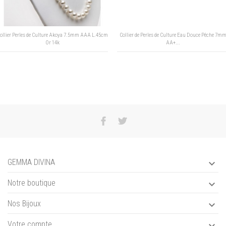
erles de Culture Akoya 7.5mm AAA L.45cm
Collier de Perles de Culture Eau Douce Pêche 7mm
Or 14k
AA+...
GEMMA DIVINA

Notre boutique

Nos Bijoux

Votre compte