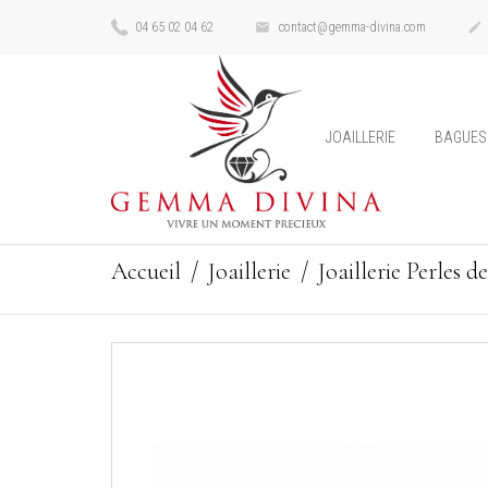
04 65 02 04 62
contact@gemma-divina.com


JOAILLERIE
BAGUES
Accueil
Joaillerie
Joaillerie Perles d