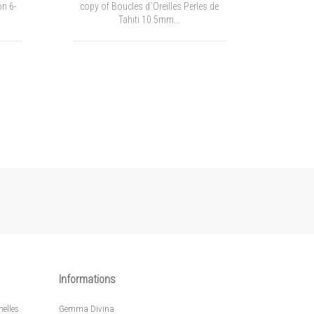
es de
Boucles d`Oreilles Perles de Culture
Boucles
7.5mm Rose AAA...
Informations
elles
Gemma Divina