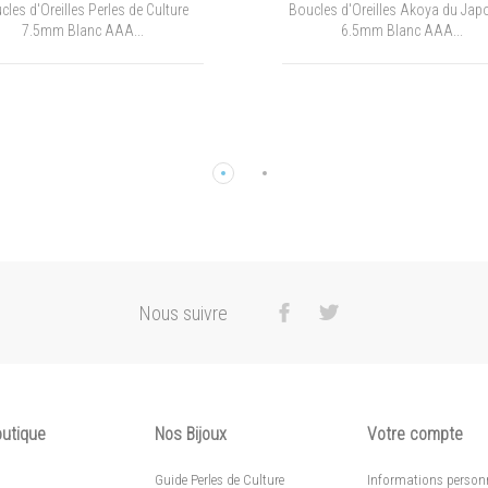
les d'Oreilles Akoya du Japon 6-
copy of Boucles d`Oreilles Perl
6.5mm Blanc AAA...
Tahiti 10.5mm...
Nous suivre
outique
Nos Bijoux
Votre compte
Guide Perles de Culture
Informations personn