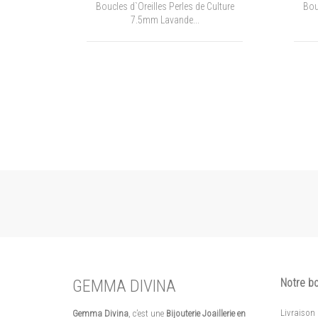
 Culture
Boucles d'Oreilles Perles de Culture
Bouc
7.5mm Blanc AAA...
GEMMA DIVINA
Notre b
Livraison
Gemma Divina
, c’est une
Bijouterie Joaillerie en